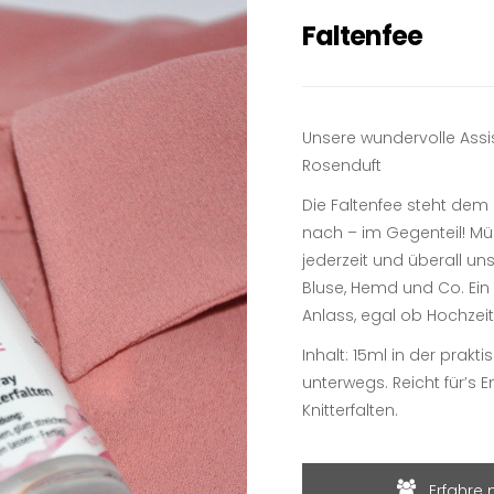
Faltenfee
Unsere wundervolle Assi
Rosenduft
Die Faltenfee steht dem 
nach – im Gegenteil! Mü
jederzeit und überall un
Bluse, Hemd und Co. Ein
Anlass, egal ob Hochzei
Inhalt: 15ml in der prakt
unterwegs. Reicht für’s 
Knitterfalten.
Erfahre 