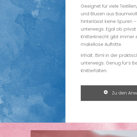
Geeignet für viele Textil
und Blusen aus Baumwolle
hinterlässt keine Spuren – 
unterwegs. Egal ob privat
Knitterknecht gibt immer e
makellose Auftritte.
Inhalt: 15ml in der prakti
unterwegs. Genug für’s B
Knitterfalten.
Zu den Anw