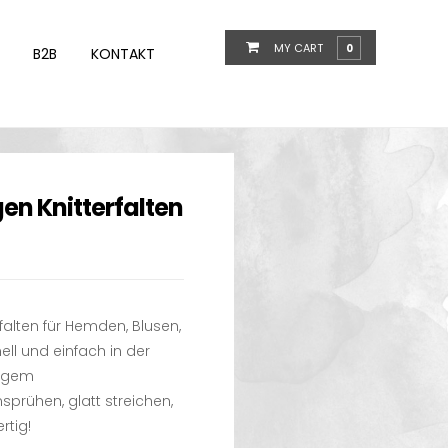
MY CART
0
B2B
KONTAKT
en Knitterfalten
rfalten für Hemden, Blusen,
ll und einfach in der
tigem
nsprühen, glatt streichen,
rtig!