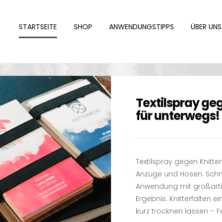
STARTSEITE
SHOP
ANWENDUNGSTIPPS
ÜBER UNS
Textilspray geg
für unterwegs!
Textilspray gegen Knitte
Anzüge und Hosen. Schne
Anwendung mit großar
Ergebnis. Knitterfalten ei
kurz trocknen lassen – Fe