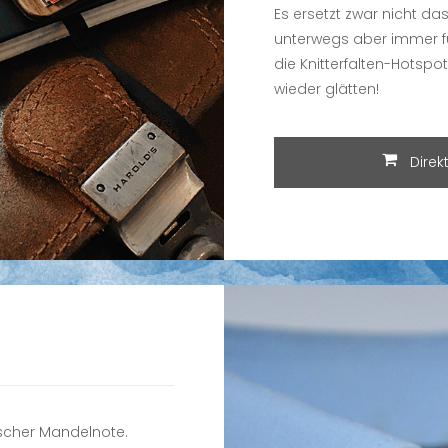
Es ersetzt zwar nicht da
unterwegs aber immer fü
die Knitterfalten-Hotspo
wieder glätten!
Direk
rischer Mandelnote.