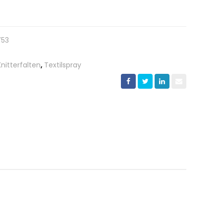
753
Knitterfalten
,
Textilspray