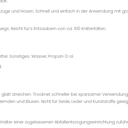
uft.
Anzüge und Hosen. Schnell und einfach in der Anwendung mit gro
egs. Reicht für’s Entzaubern von ca. 100 Knitterfalten.
ttel. Sonstiges: Wasser, Propan-2-ol.
d.
d glatt streichen. Trocknet schneller bei sparsamer Verwendun
Hemden und Blusen. Nicht für Seide, Leder und Kunststoffe geeign
/Behälter einer zugelassenen Abfallentsorgungseinrichtung zufüh