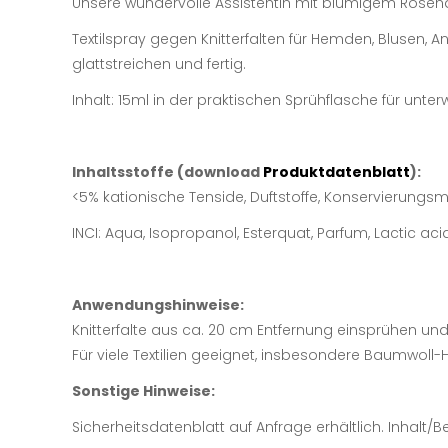
Unsere wundervolle Assistentin mit blumigem Rosend
Textilspray gegen Knitterfalten für Hemden, Blusen, 
glattstreichen und fertig.
Inhalt: 15ml in der praktischen Sprühflasche für unterw
Inhaltsstoffe (download
Produktdatenblatt
):
<5% kationische Tenside, Duftstoffe, Konservierungsmi
INCI: Aqua, Isopropanol, Esterquat, Parfum, Lactic aci
Anwendungshinweise:
Knitterfalte aus ca. 20 cm Entfernung einsprühen un
Für viele Textilien geeignet, insbesondere Baumwoll-
Sonstige Hinweise:
Sicherheitsdatenblatt auf Anfrage erhältlich. Inhalt